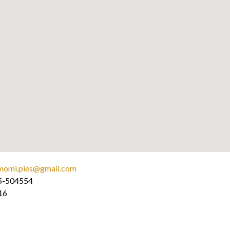
momi.pies@gmail.com
504554
16