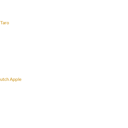
aro
ch Apple