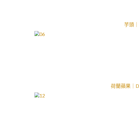
芋頭｜T
荷蘭蘋果｜Dut