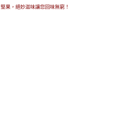
片堅果，絕妙滋味讓您回味無窮！